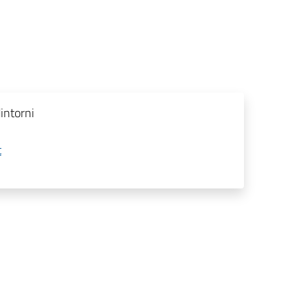
intorni
t