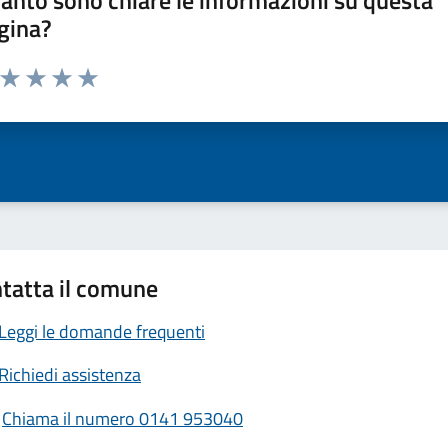
anto sono chiare le informazioni su questa
gina?
a da 1 a 5 stelle la pagina
ta 1 stelle su 5
Valuta 2 stelle su 5
Valuta 3 stelle su 5
Valuta 4 stelle su 5
Valuta 5 stelle su 5
tatta il comune
Leggi le domande frequenti
Richiedi assistenza
Chiama il numero 0141 953040