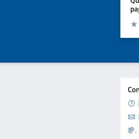
Qu
pa
Valut
Valu
Con