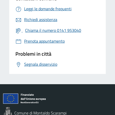
Leggi le domande frequenti
Richiedi assistenza
Chiama il numero 0141 953040
Prenota appuntamento
Problemi in città
Segnala disservizio
Comune di Montaldo Scarampi