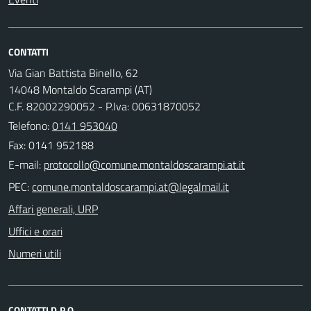
CONTATTI
Via Gian Battista Binello, 62
14048 Montaldo Scarampi (AT)
C.F. 82002290052 - P.Iva: 00631870052
Telefono:
0141 953040
Fax: 0141 952188
E-mail:
PEC:
Affari generali, URP
Uffici e orari
Numeri utili
CONTATTI D.P.O.