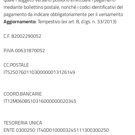
mediante bollettino postale, nonché i codici identificativi del
pagamento da indicare obbligatoriamente per il versamento
Aggiornamento:
Tempestivo (ex art. 8, d.lgs. n. 33/2013)
C.F. 82002290052
P.IVA 00631870052
CC.POSTALE
IT52S0760110300000013126149
COORD.BANCARIE
IT12M0608510316000000020345
TESORERIA UNICA
ENTE 0300250: IT40D0100003245111300300250