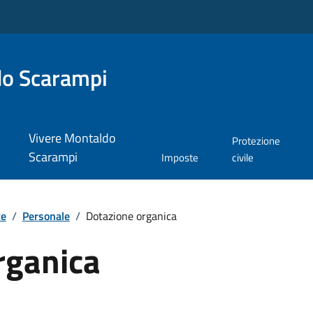
do Scarampi
Vivere Montaldo
Protezione
Scarampi
Imposte
civile
te
/
Personale
/
Dotazione organica
rganica