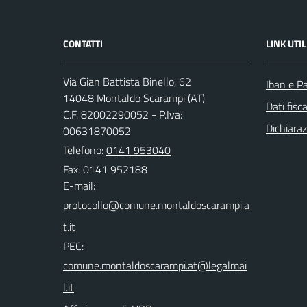
CONTATTI
LINK UTIL
Via Gian Battista Binello, 62
Iban e P
14048 Montaldo Scarampi (AT)
Dati fisc
C.F. 82002290052 - P.Iva:
Dichiaraz
00631870052
Telefono:
0141 953040
Fax: 0141 952188
E-mail:
PEC: