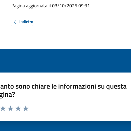
Pagina aggiornata il 03/10/2025 09:31
Indietro
anto sono chiare le informazioni su questa
gina?
a da 1 a 5 stelle la pagina
ta 1 stelle su 5
Valuta 2 stelle su 5
Valuta 3 stelle su 5
Valuta 4 stelle su 5
Valuta 5 stelle su 5