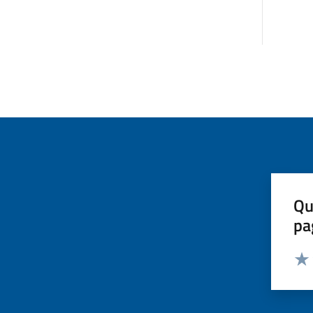
Qu
pa
Valut
Valu