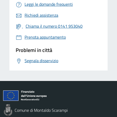
Leggi le domande frequenti
Richiedi assistenza
Chiama il numero 0141 953040
Prenota appuntamento
Problemi in città
Segnala disservizio
Comune di Montaldo Scarampi