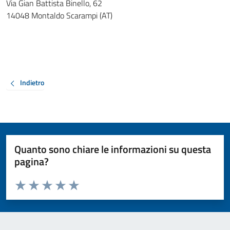
Via Gian Battista Binello, 62
14048 Montaldo Scarampi (AT)
Indietro
Quanto sono chiare le informazioni su questa
pagina?
Valuta da 1 a 5 stelle la pagina
Valuta 1 stelle su 5
Valuta 2 stelle su 5
Valuta 3 stelle su 5
Valuta 4 stelle su 5
Valuta 5 stelle su 5