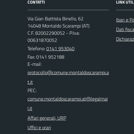
CONTATTI
LINK UTIL
Via Gian Battista Binello, 62
Iban e P
14048 Montaldo Scarampi (AT)
Dati fisc
C.F. 82002290052 - P.Iva:
Dichiaraz
00631870052
Telefono:
0141 953040
Fax: 0141 952188
E-mail:
PEC:
Affari generali, URP
Uffici e orari