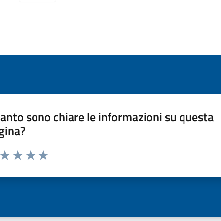
anto sono chiare le informazioni su questa
gina?
a da 1 a 5 stelle la pagina
ta 1 stelle su 5
Valuta 2 stelle su 5
Valuta 3 stelle su 5
Valuta 4 stelle su 5
Valuta 5 stelle su 5