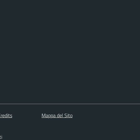
redits
Mappa del Sito
ti