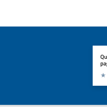
Qu
pa
Valut
Valu