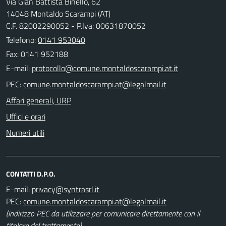
Via Gian Battista Binello, 62
14048 Montaldo Scarampi (AT)
C.F. 82002290052 - P.Iva: 00631870052
Telefono:
0141 953040
Fax: 0141 952188
E-mail:
PEC:
Affari generali, URP
Uffici e orari
Numeri utili
CONTATTI D.P.O.
E-mail:
PEC:
(indirizzo PEC da utilizzare per comunicare direttamente con il
titolare del trattamento)