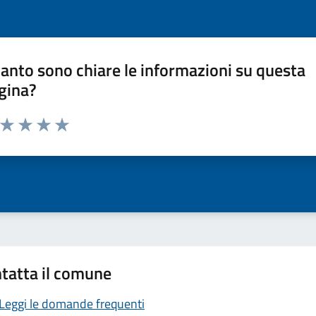
anto sono chiare le informazioni su questa
gina?
a da 1 a 5 stelle la pagina
ta 1 stelle su 5
Valuta 2 stelle su 5
Valuta 3 stelle su 5
Valuta 4 stelle su 5
Valuta 5 stelle su 5
tatta il comune
Leggi le domande frequenti