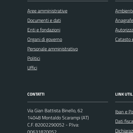
Aree amministrative
Ambient
Documenti e dati
Anagrafe 
Enti e fondazioni
Autorizza
Organi di governo
Catasto e
Personale amministrativo
Politici
Uffici
CONTATTI
LINK UTIL
Via Gian Battista Binello, 62
Iban e P
14048 Montaldo Scarampi (AT)
Dati fisc
C.F. 82002290052 - P.Iva:
Dichiaraz
00631870052