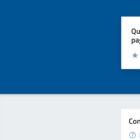
Qu
pa
Valut
Valu
Con