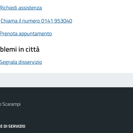
Richiedi assistenza
Chiama il numero 0141 953040
Prenota appuntamento
blemi in città
Segnala disservizio
o Scarampi
E DI SERVIZIO