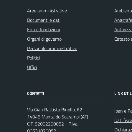
Aree amministrative
Ambient
Documenti e dati
Anagrafe 
Enti e fondazioni
Autorizza
Organi di governo
Catasto e
Personale amministrativo
Politici
Uffici
CONTATTI
LINK UTIL
Via Gian Battista Binello, 62
Iban e P
14048 Montaldo Scarampi (AT)
Dati fisc
C.F. 82002290052 - P.Iva:
Dichiaraz
00631870052