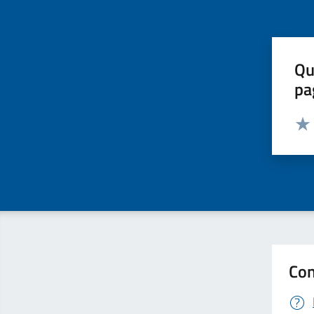
Qu
pa
Valut
Valu
Con