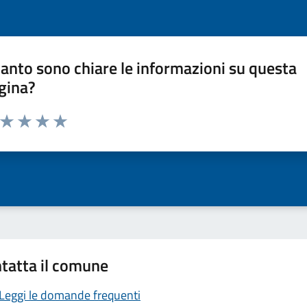
anto sono chiare le informazioni su questa
gina?
a da 1 a 5 stelle la pagina
ta 1 stelle su 5
Valuta 2 stelle su 5
Valuta 3 stelle su 5
Valuta 4 stelle su 5
Valuta 5 stelle su 5
tatta il comune
Leggi le domande frequenti