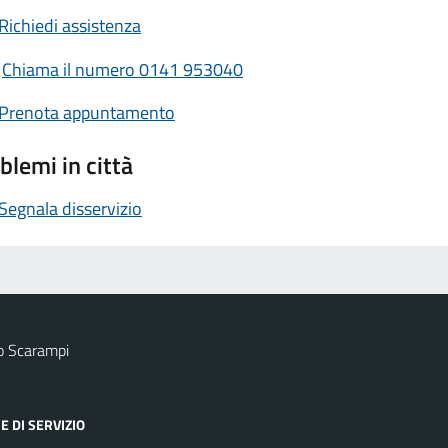
Richiedi assistenza
Chiama il numero 0141 953040
Prenota appuntamento
blemi in città
Segnala disservizio
o Scarampi
E DI SERVIZIO