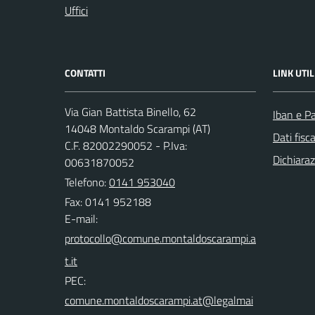
Uffici
CONTATTI
LINK UTIL
Via Gian Battista Binello, 62
Iban e P
14048 Montaldo Scarampi (AT)
Dati fisc
C.F. 82002290052 - P.Iva:
Dichiaraz
00631870052
Telefono:
0141 953040
Fax: 0141 952188
E-mail:
PEC: