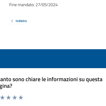
Fine mandato:
27/05/2024
Indietro
anto sono chiare le informazioni su questa
gina?
a da 1 a 5 stelle la pagina
ta 1 stelle su 5
Valuta 2 stelle su 5
Valuta 3 stelle su 5
Valuta 4 stelle su 5
Valuta 5 stelle su 5